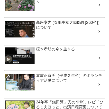
て
高座案内 (春風亭柳之助師匠[S60卒]）
について
榎木孝明の今を生きる
冨重正宣氏（平成２年卒）のボランテ
ィア活動について
24年卒「鎌田繁」氏のNHKテレビ「ひ
るまえほっと」出演日程変更について