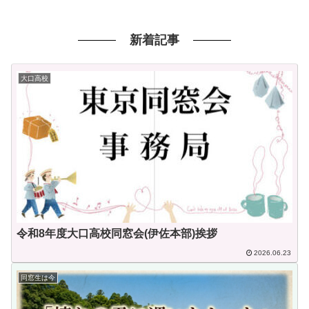
新着記事
大口高校
令和8年度大口高校同窓会(伊佐本部)挨拶
2026.06.23
同窓生は今