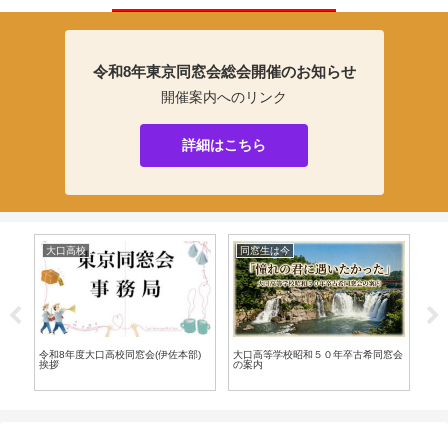
令和8年東京同窓会総会開催のお知らせ
開催案内へのリンク
詳細はこちら
大口高校
同窓生は今
同
令和8年度大口高校同窓会(伊佐本部)
大口高等学校昭和５０年卒古希同窓会
伊佐
挨拶
の案内
て