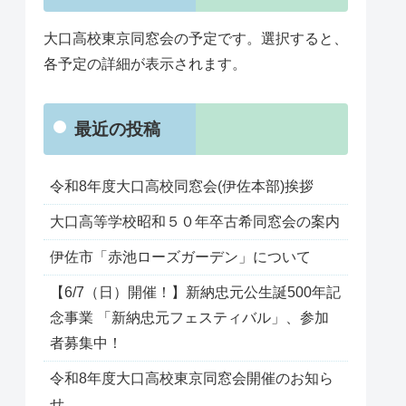
大口高校東京同窓会の予定です。選択すると、
各予定の詳細が表示されます。
最近の投稿
令和8年度大口高校同窓会(伊佐本部)挨拶
大口高等学校昭和５０年卒古希同窓会の案内
伊佐市「赤池ローズガーデン」について
【6/7（日）開催！】新納忠元公生誕500年記
念事業 「新納忠元フェスティバル」、参加
者募集中！
令和8年度大口高校東京同窓会開催のお知ら
せ