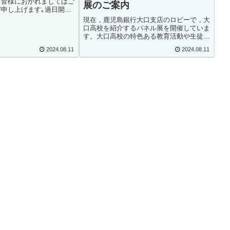
、皆様におかれましてはご
展のご案内
申し上げます｡過日開催
年度の東京同窓会も無事に
現在，鹿児島銀行大口支店のロビーで，大
とは､各学年幹事及び運
口高校を紹介するパネル展を開催していま
ご尽力によるものと感謝し
す。大口高校の特色ある教育活動や生徒た
ちの頑張っている姿を少しでも多くの方に
2024.08.11
2024.08.11
知ってもらうために取り組んでいるところ
です。写真は，有志の生徒たちと一緒に展
示作業をして...