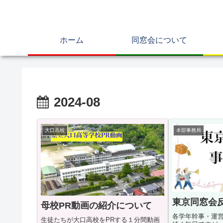
ホーム
同窓会について
2024-08
大口高校
本部事務局
東京同窓会
母校PR動画の紹介について
各学年幹事・運
生徒たちが大口高校をPRする１分間動画