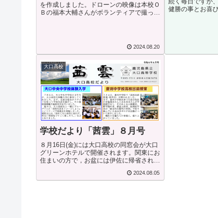
続く毎日ですが
を作成しました。ドローンの映像は本校Ｏ
健勝の事とお喜び
Ｂの福本大輔さんがボランティアで撮って
しました､令和6
くださいました。つきましては，東京の同
開催出来ましたこ
窓生の皆様にも見ていただきたいと思いデ
営委員の皆様の
ータをお送りします。♪♪♪♪♪♪♪♪♪♪♪♪♪♪♪...
ております...
2024.08.20
大口高校
学校だより「茜雲」８月号
８月16日(金)には大口高校の同窓会が大口
グリーンホテルで開催されます。関東にお
住まいの方で，お盆には伊佐に帰省される
方がおられましたら，ぜひ地元の同窓会に
2024.08.05
もご参加ください。今回は，野球部監督で
英語科の廣瀬先生も出席されます。平成４
年に高校...