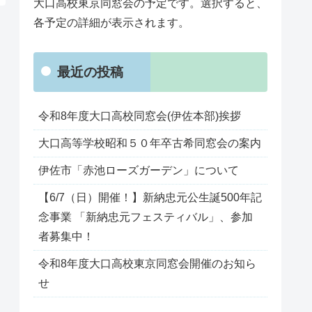
大口高校東京同窓会の予定です。選択すると、
各予定の詳細が表示されます。
最近の投稿
令和8年度大口高校同窓会(伊佐本部)挨拶
大口高等学校昭和５０年卒古希同窓会の案内
伊佐市「赤池ローズガーデン」について
【6/7（日）開催！】新納忠元公生誕500年記
念事業 「新納忠元フェスティバル」、参加
者募集中！
令和8年度大口高校東京同窓会開催のお知ら
せ