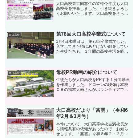
大口高校東京同窓生の皆様今年度も大口
高校長を拝命しました。引き続きよろし
くお願いいたします。大口高校をさらに
活性化させるために、今回の人事異動で
は大口高校ＯＢを教頭として赴任しても
らいました。「西園和昭」という柔道部
ＯＢで、母校愛は人一倍強...
第78回大口高校卒業式について
大口高校
3月4日水曜日は、第78回卒業式でした。
入学してきた頃はあどけない顔をしてい
た生徒たちも、３年間の高校生活を経て
立派にそして凜々しい顔をして巣立って
いきました。私自身も３月いっぱいで教
員生活を終えることを思えば、例年に増
して感情がこみ上げて...
母校PR動画の紹介について
大口高校
生徒たちが大口高校をPRする１分間動画
を作成しました。ドローンの映像は本校
ＯＢの福本大輔さんがボランティアで撮
ってくださいました。つきましては，東
京の同窓生の皆様にも見ていただきたい
と思いデータをお送りします。
♪♪♪♪♪♪♪♪♪♪♪♪♪♪♪...
大口高校だより「茜雲」（令和6
大口高校
年2月＆3月号）
本件について、大口高等学校吉満校長か
ら情報共有の依頼があったので、お知ら
せします。「茜雲」令和６年２・３月号