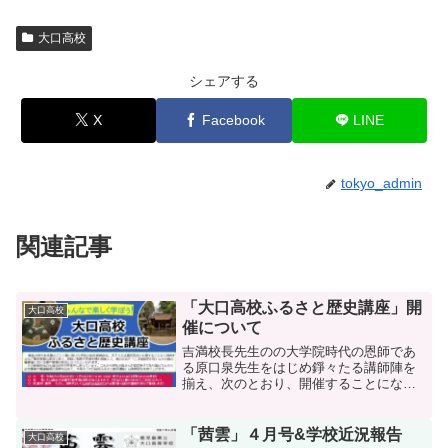
大口高校
シェアする
X
Facebook
LINE
tokyo_admin
関連記事
「大口高校ふるさと歴史講座」開
大口高校
催について
吉満校長先生のの大学院時代の恩師であ
る原口泉先生をはじめ錚々たる講師陣を
揃え、次のとおり、開催することになり
ました。なお、関心はあるけど遠方のた
め参加は出来ないという方は資料だけお
送りすることも出来ますので、資料の送
「茜雲」４月号&学校近況報告
大口高校
付を希望する方は直接学校...