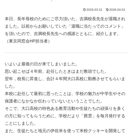
2026.03.31
2026.04.01
本日、長年母校のためにご尽力頂いた、吉満校長先生が退職され
ました。以前からお願いしていた「退職に当たってのコメント」
を頂いたので、吉満校長先生への感謝とともに、紹介します。
（東京同窓会HP担当者）
いよいよ最後の日が来てしまいました。
思い起こせば４年前、赴任したときはまだ教頭でした。
翌年，校長に昇進し、合計４年間大口高校に勤務させてもらいま
した。
本校に赴任して最初に思ったことは、学校の魅力が中学生やその
保護者になかなか伝わっていないということでした。
そこで、大口高校の特色ある教育活動や生徒たちの頑張りを多く
の方に知ってもらうために、学校だより「茜雲」を毎月発行する
ことにしました。
また、生徒たちと地元の伊佐米を使って米粉クッキーを開発して