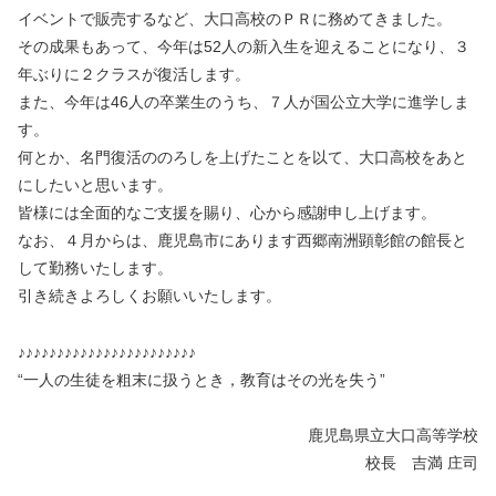
イベントで販売するなど、大口高校のＰＲに務めてきました。
その成果もあって、今年は52人の新入生を迎えることになり、３
年ぶりに２クラスが復活します。
また、今年は46人の卒業生のうち、７人が国公立大学に進学しま
す。
何とか、名門復活ののろしを上げたことを以て、大口高校をあと
にしたいと思います。
皆様には全面的なご支援を賜り、心から感謝申し上げます。
なお、４月からは、鹿児島市にあります西郷南洲顕彰館の館長と
して勤務いたします。
引き続きよろしくお願いいたします。
♪♪♪♪♪♪♪♪♪♪♪♪♪♪♪♪♪♪♪♪♪♪♪
“一人の生徒を粗末に扱うとき，教育はその光を失う”
鹿児島県立大口高等学校
校長 吉満 庄司