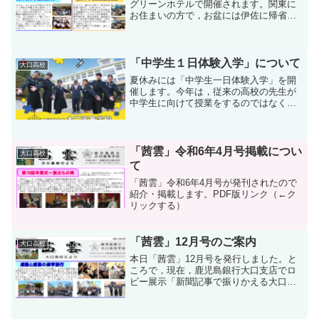
グリーンホテルで開催されます。関東に
お住まいの方で，お盆には伊佐に帰省さ
れる方がおられましたら，ぜひ地元の同
窓会にもご参加ください。今回は，野球
部監督で英語科の廣瀬先生も出席されま
す。平成４年に高校...
「中学生１日体験入学」について
大口高校
夏休みには「中学生一日体験入学」を開
催します。今年は，従来の高校の先生が
中学生に向けて授業をするのではなく，
高校生が先生役になって中学生に授業を
行うこととしています。また，高校生中
学生を小グループで交流させる試みも検
討しています。来年は何と...
「茜雲」令和6年4月号掲載につい
大口高校
て
「茜雲」令和6年4月号が発刊されたので
紹介・掲載します。PDF版リンク（←ク
リックする）
「茜雲」12月号のご案内
大口高校
本日「茜雲」12月号を発行しました。と
ころで，現在，鹿児島銀行大口支店でロ
ビー展示「新聞記事で振りかえる大口高
校この１年」を開催中です。大口高校は
一時期に比べると生徒数は減少していま
すが，先生方は小規模校ならではのきめ