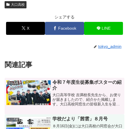
大口高校
シェアする
X
Facebook
LINE
tokyo_admin
関連記事
令和７年度生徒募集ポスターの紹
大口高校
介
大口高等学校 吉満校長先生から、お便り
が届きましたので、紹介かた掲載しま
す。大口高校同窓生の皆様新入生を迎
え、大口高校も勉強に部活動にますます
活気が出てまいりました。勉強の方で
は、久しぶりに鹿児島大学の医学部医学
学校だより「茜雲」８月号
大口高校
科に合格者が出ました。地域医...
８月16日(金)には大口高校の同窓会が大口