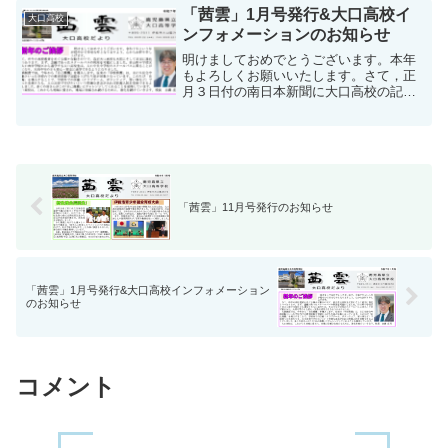
細かい指導を行っており...
「茜雲」1月号発行&大口高校イ
大口高校
ンフォメーションのお知らせ
明けましておめでとうございます。本年
もよろしくお願いいたします。さて，正
月３日付の南日本新聞に大口高校の記念
図書館を紹介する記事を書いてもらいま
した。南日本新聞のWebページにも掲載
されていますので，ご覧ください。記念
図書館については，古い...
「茜雲」11月号発行のお知らせ
「茜雲」1月号発行&大口高校インフォメーション
のお知らせ
コメント