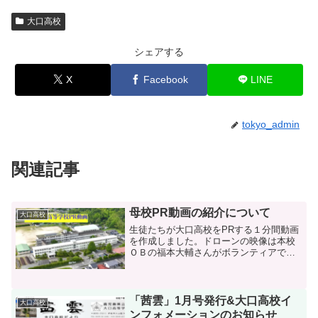
大口高校
シェアする
X
Facebook
LINE
tokyo_admin
関連記事
母校PR動画の紹介について
大口高校
生徒たちが大口高校をPRする１分間動画
を作成しました。ドローンの映像は本校
ＯＢの福本大輔さんがボランティアで撮
ってくださいました。つきましては，東
京の同窓生の皆様にも見ていただきたい
と思いデータをお送りします。
♪♪♪♪♪♪♪♪♪♪♪♪♪♪♪...
「茜雲」1月号発行&大口高校イ
大口高校
ンフォメーションのお知らせ