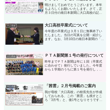
明けましておめでとうございます。本年
もよろしくお願いいたします。さて，正
月３日付の南日本新聞に大口高校の記念
図書館を紹介する記事を書いてもらいま
した。南日本新聞のWebページにも掲載
されていますので，ご覧ください。記念
大口高校卒業式について
大口高校
図書館については，古い...
今年度の卒業式は３月１日に無事終了い
たしました。当日の写真を公開・紹介し
ます。なお、3月10日の南日本新聞の「記
者の目」という欄に大口高校の卒業式が
取り上げられたとのことです。（卒業式
写真）
ＰＴＡ新聞第１号の発行について
大口高校
昨年までＰＴＡ新聞は年に１回（卒業式
に合わせて）発行していました。今年度
から１学期のうちに第１号を発行し，卒
業式には第２号を発行するようにしまし
た。予算も組んでおらず業者に委託する
こともできませんので，何とか手作りで
作り上げました。おかげさ...
「茜雲」２月号掲載のご案内
大口高校
我が母校「大口高校」の校長先生が作成
しておられる、この「茜雲」も残すとこ
ろ「3月号」と、後1号となりそうです。
吉満校長先生が今春定年を迎えられから
です。これまでの母校及び後輩達へのご