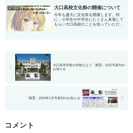
尽力とご支援に感謝の気持ちを込めて紹
介させて頂きます。（ホ...
大口高校文化祭の開催について
大口高校
今年も盛大に文化祭を開催します。特
に，小学生や中学生にたくさん来場して
もらい大口高校のことを知っていただく
ために，同窓会から補助をいただいて
「プレミアムチケット」を発行します。
昨年も，来場した子どもたちが「大口高
校は楽しいね！」と話をしてい...
大口高等学校の学校だより「茜雲」10月号発刊の
お知らせ
「茜雲」2024年1月号発刊のお知らせ
コメント